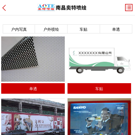
户内写真
户外喷绘
车贴
单透
单透
车贴